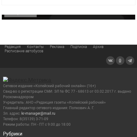
видео компании
ОФИЦИАЛЬНО
Редакция
Контакты
Реклама
Подписка
Архив
Расписание автобусов
Сетевое издание «Копейский рабочий онлайн» (16+)
Cвид-во о регистрации СМИ: ЭЛ № ФС 77 - 68613 от 03.02.2017 г. выдано
Роскомнадзором
Учредитель: АНО «Редакция газеты «Копейский рабочий»
Главный редактор сетевого издания: Попкович А. Г.
Эл. адрес:
kr-manager@mail.ru
Телефон: 8(35139) 3-71-09
Режим работы: ПН - ПТ с 9:00 до 18:00
Рубрики