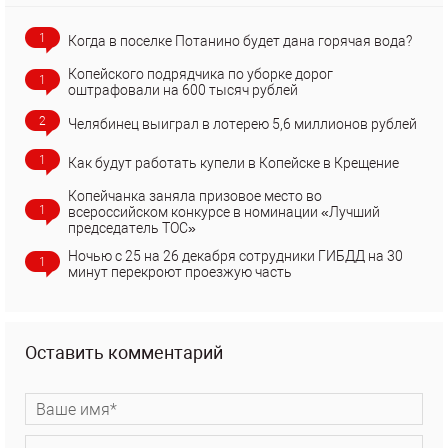
1
Когда в поселке Потанино будет дана горячая вода?
Копейского подрядчика по уборке дорог
1
оштрафовали на 600 тысяч рублей
2
Челябинец выиграл в лотерею 5,6 миллионов рублей
1
Как будут работать купели в Копейске в Крещение
Копейчанка заняла призовое место во
1
всероссийском конкурсе в номинации «Лучший
председатель ТОС»
Ночью с 25 на 26 декабря сотрудники ГИБДД на 30
1
минут перекроют проезжую часть
Оставить комментарий