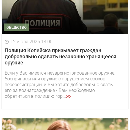
ОБЩЕСТВО
12 июля 2026 14:00
Полиция Копейска призывает граждан
добровольно сдавать незаконно хранящееся
оружие
Если у Вас имеется незарегистрированное оружие,
боеприпасы или оружие с нарушением сроков
перерегистрации, и Вы хотите добровольно сдать
его за вознаграждение - Вам необходимо
обратиться в полицию гор...