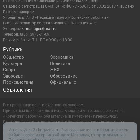
Сетевое издание «Копейский рабочий онлайн» (16+)
Cвид-во о регистрации СМИ: ЭЛ № ФС 77 - 68613 от 03.02.2017 г. выдано
Роскомнадзором
Учредитель: АНО «Редакция газеты «Копейский рабочий»
Главный редактор сетевого издания: Попкович А. Г.
Эл. адрес:
kr-manager@mail.ru
Телефон: 8(35139) 3-71-09
Режим работы: ПН - ПТ с 9:00 до 18:00
Рубрики
Общество
Экономика
Культура
Политика
Спорт
ЖКХ
Здоровье
Образование
Происшествия
Официально
Объявления
Все права защищены и охраняются законом.
При полном или частичном использовании материалов ссылка на
«Копейский рабочий» обязательна (в интернете - гиперссылка).
Редакция не несет ответственности за достоверность информации,
содержащейся в рекламных объявлениях.
Используя сайт kr-gazeta.ru, Вы соглашаетесь с использованием
Настоящий ресурс может содержать материалы 16+
файлов cookie и сервиса «Яндекс.Метрика», которые указаны в
Политике конфиденциальности
.