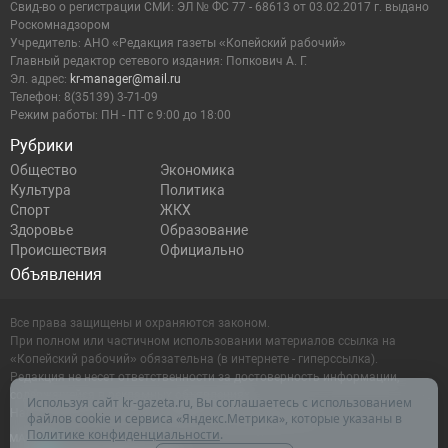
Cвид-во о регистрации СМИ: ЭЛ № ФС 77 - 68613 от 03.02.2017 г. выдано
Роскомнадзором
Учредитель: АНО «Редакция газеты «Копейский рабочий»
Главный редактор сетевого издания: Попкович А. Г.
Эл. адрес:
kr-manager@mail.ru
Телефон: 8(35139) 3-71-09
Режим работы: ПН - ПТ с 9:00 до 18:00
Рубрики
Общество
Экономика
Культура
Политика
Спорт
ЖКХ
Здоровье
Образование
Происшествия
Официально
Объявления
Все права защищены и охраняются законом.
При полном или частичном использовании материалов ссылка на
«Копейский рабочий» обязательна (в интернете - гиперссылка).
Редакция не несет ответственности за достоверность информации,
содержащейся в рекламных объявлениях.
Используя сайт kr-gazeta.ru, Вы соглашаетесь с использованием
Настоящий ресурс может содержать материалы 16+
файлов cookie и сервиса «Яндекс.Метрика», которые указаны в
Политике конфиденциальности
.