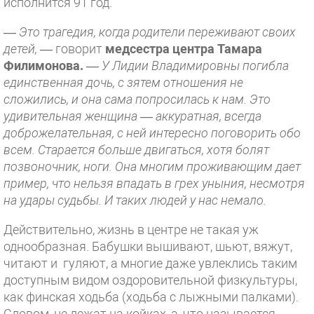
исполнится 91 год.
— Это трагедия, когда родители переживают своих
детей,
— говорит
медсестра центра Тамара
Филимонова.
—
У Лидии Владимировны погибла
единственная дочь, с зятем отношения не
сложились, и она сама попросилась к нам. Это
удивительная женщина — аккуратная, всегда
доброжелательная, с ней интересно поговорить обо
всем. Старается больше двигаться, хотя болят
позвоночник, ноги. Она многим проживающим дает
пример, что нельзя впадать в грех уныния, несмотря
на удары судьбы. И таких людей у нас немало.
Действительно, жизнь в центре не такая уж
однообразная. Бабушки вышивают, шьют, вяжут,
читают и гуляют, а многие даже увлеклись таким
доступным видом оздоровительной физкультуры,
как финская ходьба (ходьба с лыжными палками).
Словом, не лежат на койках, а, что называется,