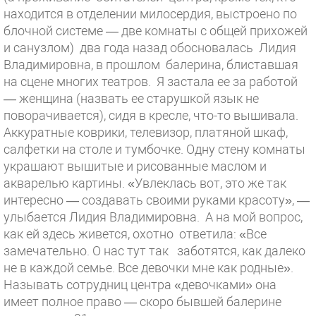
находится в отделении милосердия, выстроено по
блочной системе — две комнаты с общей прихожей
и санузлом) два года назад обосновалась Лидия
Владимировна, в прошлом балерина, блиставшая
на сцене многих театров. Я застала ее за работой
— женщина (назвать ее старушкой язык не
поворачивается), сидя в кресле, что-то вышивала.
Аккуратные коврики, телевизор, платяной шкаф,
салфетки на столе и тумбочке. Одну стену комнаты
украшают вышитые и рисованные маслом и
акварелью картины. «Увлеклась вот, это же так
интересно — создавать своими руками красоту», —
улыбается Лидия Владимировна. А на мой вопрос,
как ей здесь живется, охотно ответила: «Все
замечательно. О нас тут так заботятся, как далеко
не в каждой семье. Все девочки мне как родные».
Называть сотрудниц центра «девочками» она
имеет полное право — скоро бывшей балерине