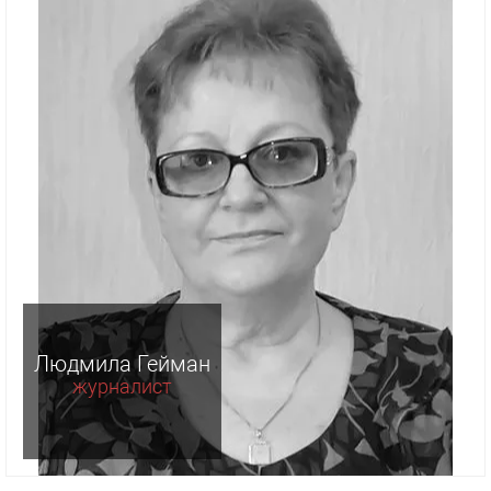
Людмила Гейман
журналист