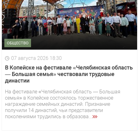
ОБЩЕСТВО
07 августа 2026 18:30
В Копейске на фестивале «Челябинская область
— Большая семья» чествовали трудовые
династии
На фестивале «Челябинская область — Большая
семья» в Копейске состоялось торжественное
награждение семейных династий. Признание
получили 14 династий, чьи представители
поколениями трудились в образова...