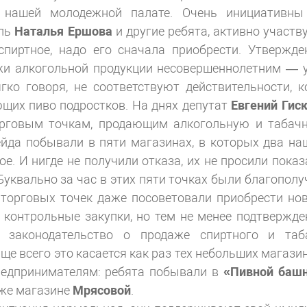
я нашей молодежной палате. Очень инициативны
ель
Наталья Ершова
и другие ребята, активно участв
спиртное, надо его сначала приобрести. Утвержде
ажи алкогольной продукции несовершеннолетним — 
гко говоря, не соответствуют действительности, к
щих пиво подростков. На днях депутат
Евгений Гис
орговым точкам, продающим алкогольную и табач
ейда побывали в пяти магазинах, в которых два на
е. И нигде не получили отказа, их не просили показ
Буквально за час в этих пяти точках были благополу
з торговых точек даже посоветовали приобрести но
е контрольные закупки, но тем не менее подтвержде
 законодательство о продаже спиртного и таб
ще всего это касается как раз тех небольших магазин
едпринимателям: ребята побывали в
«Пивной баш
 же магазине
Мрясовой
.