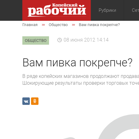
Рубрики
Сет
Главная
Общество
Вам пивка покрепче?
Общество
Экон
08 июня 2012 14:14
ОБЩЕСТВО
Вам пивка покрепче?
В ряде копейских магазинов продолжают продава
Шокирующие результаты проверки торговых точе