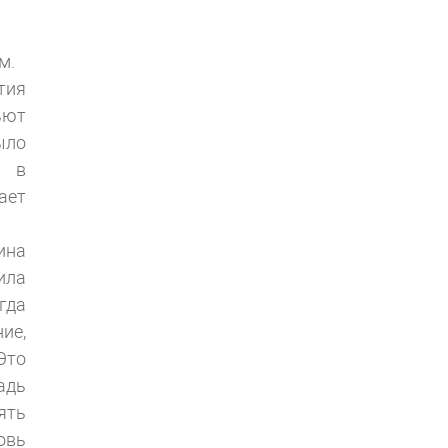
м.
тия
ьют
ыло
а в
ает
ина
ила
гда
ие,
Это
адь
ять
овь