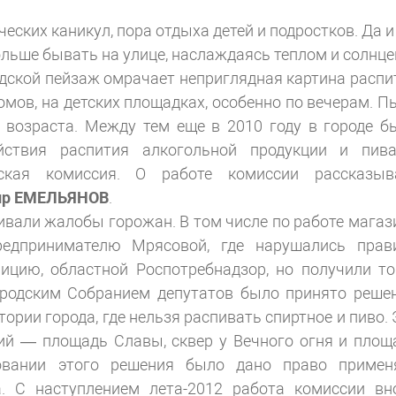
ских каникул, пора отдыха детей и подростков. Да и
льше бывать на улице, наслаждаясь теплом и солнце
одской пейзаж омрачает неприглядная картина распи
омов, на детских площадках, особенно по вечерам. П
 возраста. Между тем еще в 2010 году в городе б
йствия распития алкогольной продукции и пив
тская комиссия. О работе комиссии рассказыв
мир ЕМЕЛЬЯНОВ
.
вали жалобы горожан. В том числе по работе магаз
редпринимателю Мрясовой, где нарушались прав
ицию, областной Роспотребнадзор, но получили то
ородским Собранием депутатов было принято решен
рии города, где нельзя распивать спиртное и пиво. 
ий — площадь Славы, сквер у Вечного огня и площ
овании этого решения было дано право примен
. С наступлением лета-2012 работа комиссии вн