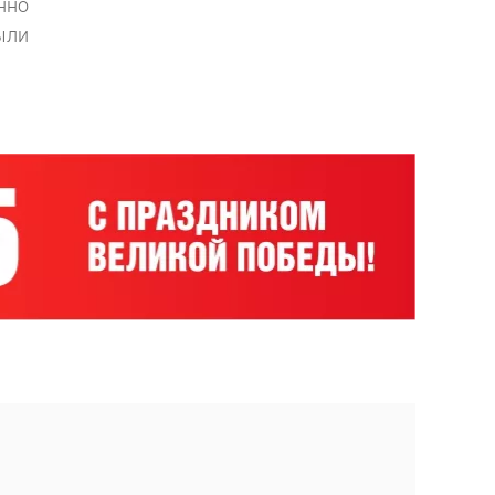
нно
ыли