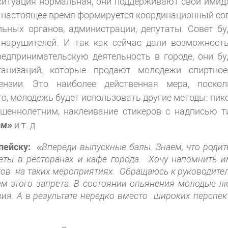
 ситуация нормальная, они поддерживают свой имид
В настоящее время формируется координационный сов
льных органов, администрации, депутаты. Совет бу
арушителей. И так как сейчас дали возможность
едпринимательскую деятельность в городе, они бу
ганизаций, которые продают молодежи спиртное
нзии. Это наиболее действенная мера, поскол
о, молодежь будет использовать другие методы: пик
ршеннолетним, наклеивание стикеров с надписью т
ам»
и т. д.
пейску:
«Впереди выпускные балы. Знаем, что родит
еты в ресторанах и кафе города.
Хочу напомнить и
ков
на таких мероприятиях.
Обращаюсь к руководите
м этого запрета.
В состоянии опьянения молодые л
я. А в результате нередко вместо
широких перспек