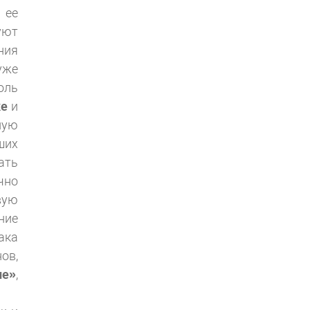
 ее
уют
ния
уже
оль
ке
и
ную
ших
ать
чно
вую
ние
ака
ов,
не»
,