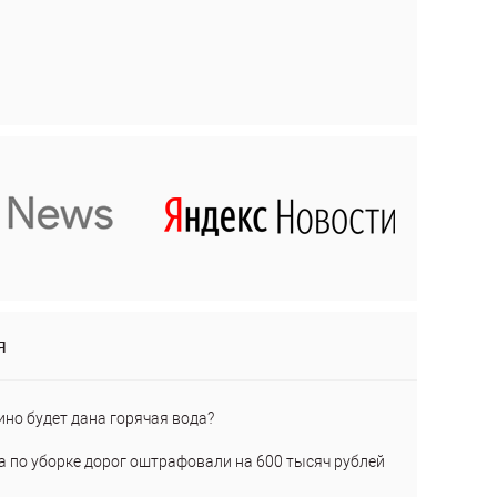
я
ино будет дана горячая вода?
а по уборке дорог оштрафовали на 600 тысяч рублей