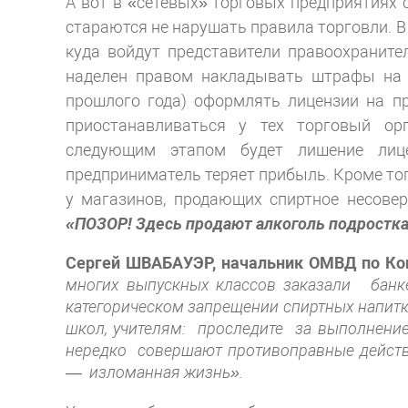
А вот в «сетевых» торговых предприятиях
стараются не нарушать правила торговли. 
куда войдут представители правоохраните
наделен правом накладывать штрафы на н
прошлого года) оформлять лицензии на пр
приостанавливаться у тех торговый ор
следующим этапом будет лишение лице
предприниматель теряет прибыль. Кроме тог
у магазинов, продающих спиртное несове
«ПОЗОР! Здесь продают алкоголь подростк
Сергей
ШВАБАУЭР
, начальник ОМВД по Ко
многих выпускных классов заказали
банк
категорическом запрещении спиртных напит
школ, учителям:
проследите
за выполнение
нередко
совершают противоправные действи
—
изломанная жизнь».