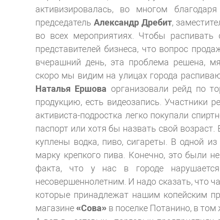
активизировалась, во многом благодар
председатель
Александр Дребит
, заместит
во всех мероприятиях. Чтобы распивать 
представителей бизнеса, что вопрос прод
вчерашний день, эта проблема решена, мя
скоро мы видим на улицах города распиваю
Наталья Ершова
организовали рейд по т
продукцию, есть видеозапись. Участники р
активиста-подростка легко покупали спиртно
паспорт или хотя бы назвать свой возраст. 
куплены водка, пиво, сигареты. В одной и
марку крепкого пива. Конечно, это были н
факта, что у нас в городе нарушается
несовершеннолетним. И надо сказать, что ча
которые принадлежат нашим копейским пр
магазине
«Сова»
в поселке Потанино, в том