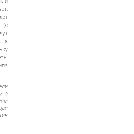
ж и
ет,
дет
 (с
дут
, а
ьку
еты
ипа
ели
м о
лям
юди
тив