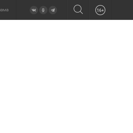
лама
16+
овье
а неделю
Образование
Вчера
Вечерние
Происшествия
Утренние
Официально