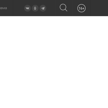
лама
16+
овье
а неделю
Образование
Вчера
Вечерние
Происшествия
Утренние
Официально