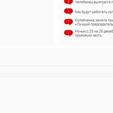
2
Челябинец выиграл в 
1
Как будут работать ку
Копейчанка заняла пр
1
«Лучший председател
Ночью с 25 на 26 дека
1
проезжую часть