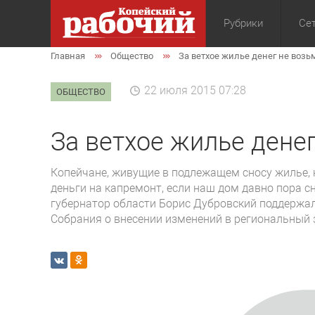
Рубрики
Сет
Главная
Общество
За ветхое жилье денег не возь
Общество
Экон
22 июля 2015 07:28
ОБЩЕСТВО
За ветхое жилье денег
Копейчане, живущие в подлежащем сносу жилье,
деньги на капремонт, если наш дом давно пора с
губернатор области Борис Дубровский поддержа
Собрания о внесении изменений в региональный 