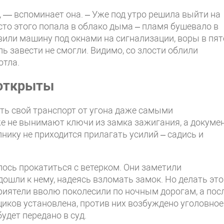
, — вспоминает она. – Уже под утро решила выйти на
то этого попала в облако дыма – пламя бушевало в
вили машину под окнами на сигнализации, воры в пя
ель завести не смогли. Видимо, со злости облили
отла.
 открыты
ть свой транспорт от угона даже самыми
же не вынимают ключи из замка зажигания, а докуме
нику не приходится прилагать усилий – садись и
лось прокатиться с ветерком. Они заметили
ошли к нему, надеясь взломать замок. Но делать это
риятели вволю поколесили по ночным дорогам, а пос
иков установлена, против них возбуждено уголовное
удет передано в суд.