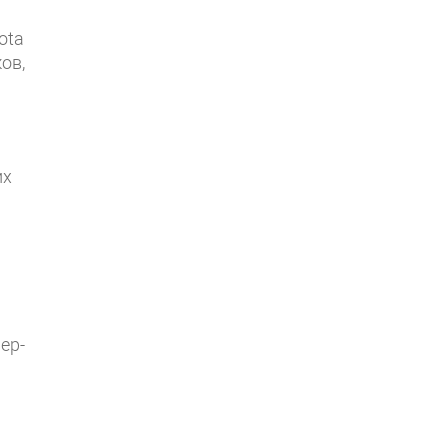
ota
ов,
их
ер-