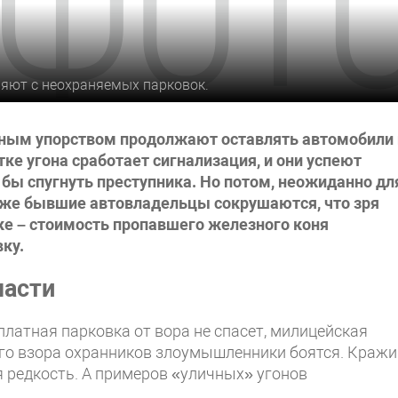
яют с неохраняемых парковок.
идным упорством продолжают оставлять автомобили
ытке угона сработает сигнализация, и они успеют
 бы спугнуть преступника. Но потом, неожиданно дл
 уже бывшие автовладельцы сокрушаются, что зря
ке – стоимость пропавшего железного коня
ку.
части
платная парковка от вора не спасет, милицейская
ого взора охранников злоумышленники боятся. Кражи
 редкость. А примеров «уличных» угонов