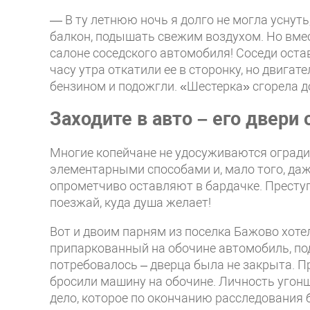
— В ту летнюю ночь я долго не могла уснуть
балкон, подышать свежим воздухом. Но вмес
салоне соседского автомобиля! Соседи оста
часу утра откатили ее в сторонку, но двигат
бензином и подожгли. «Шестерка» сгорела д
Заходите в авто – его двери
Многие копейчане не удосуживаются огради
элементарными способами и, мало того, да
опрометчиво оставляют в бардачке. Преступ
поезжай, куда душа желает!
Вот и двоим парням из поселка Бажово хоте
припаркованный на обочине автомобиль, под
потребовалось – дверца была не закрыта. П
бросили машину на обочине. Личность угонщ
дело, которое по окончанию расследования б