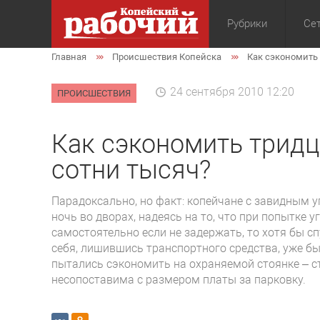
Рубрики
Сет
Главная
Происшествия Копейска
Как сэкономить 
Общество
Экон
24 сентября 2010 12:20
ПРОИСШЕСТВИЯ
Как сэкономить тридц
сотни тысяч?
Парадоксально, но факт: копейчане с завидным
ночь во дворах, надеясь на то, что при попытке у
самостоятельно если не задержать, то хотя бы с
себя, лишившись транспортного средства, уже б
пытались сэкономить на охраняемой стоянке – 
несопоставима с размером платы за парковку.