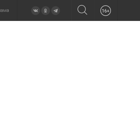
лама
16+
овье
а неделю
Образование
Вчера
Вечерние
Происшествия
Утренние
Официально