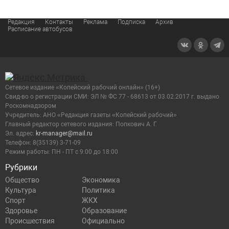
Редакция
Контакты
Реклама
Подписка
Архив
Расписание автобусов
Сетевое издание «Копейский рабочий онлайн» (16+)
Cвид-во о регистрации СМИ: ЭЛ № ФС 77 - 68613 от 03.02.2017 г. выдано
Роскомнадзором
Учредитель: АНО «Редакция газеты «Копейский рабочий»
Главный редактор сетевого издания: Попкович А. Г.
Эл. адрес:
kr-manager@mail.ru
Телефон: 8(35139) 3-71-09
Режим работы: ПН - ПТ с 9:00 до 18:00
Рубрики
Общество
Экономика
Культура
Политика
Спорт
ЖКХ
Здоровье
Образование
Происшествия
Официально