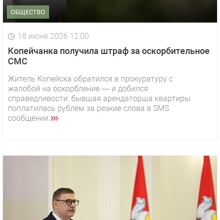
ОБЩЕСТВО
18 июня 2026 12:00
Копейчанка получила штраф за оскорбительное
СМС
Житель Копейска обратился в прокуратуру с
жалобой на оскорбление — и добился
справедливости: бывшая арендаторша квартиры
поплатилась рублём за резкие слова в SMS
сообщении.