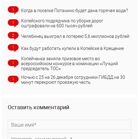
1
Когда в поселке Потанино будет дана горячая вода?
Копейского подрядчика по уборке дорог
1
оштрафовали на 600 тысяч рублей
2
Челябинец выиграл в лотерею 5,6 миллионов рублей
1
Как будут работать купели в Копейске в Крещение
Копейчанка заняла призовое место во
1
всероссийском конкурсе в номинации «Лучший
председатель ТОС»
Ночью с 25 на 26 декабря сотрудники ГИБДД на 30
1
минут перекроют проезжую часть
Оставить комментарий