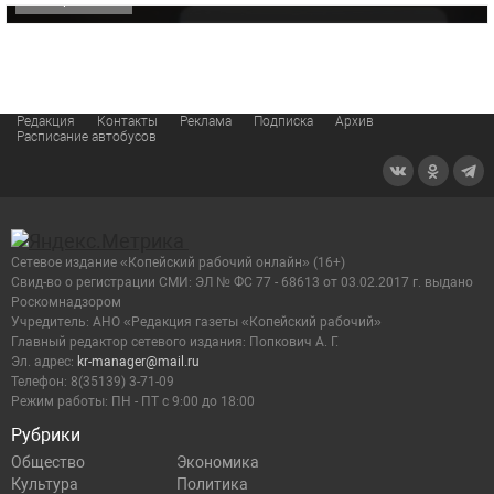
Редакция
Контакты
Реклама
Подписка
Архив
Расписание автобусов
Сетевое издание «Копейский рабочий онлайн» (16+)
Cвид-во о регистрации СМИ: ЭЛ № ФС 77 - 68613 от 03.02.2017 г. выдано
Роскомнадзором
Учредитель: АНО «Редакция газеты «Копейский рабочий»
Главный редактор сетевого издания: Попкович А. Г.
Эл. адрес:
kr-manager@mail.ru
Телефон: 8(35139) 3-71-09
Режим работы: ПН - ПТ с 9:00 до 18:00
Рубрики
Общество
Экономика
Культура
Политика