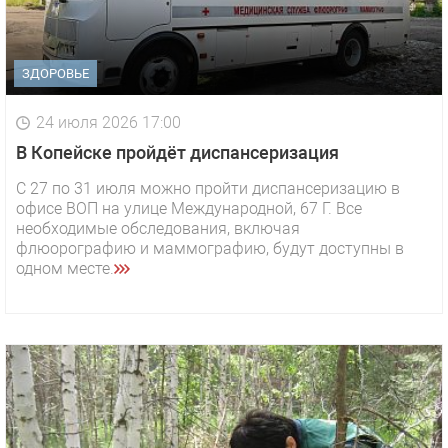
ЗДОРОВЬЕ
24 июля 2026 17:00
В Копейске пройдёт диспансеризация
С 27 по 31 июля можно пройти диспансеризацию в
офисе ВОП на улице Международной, 67 Г. Все
необходимые обследования, включая
флюорографию и маммографию, будут доступны в
одном месте.