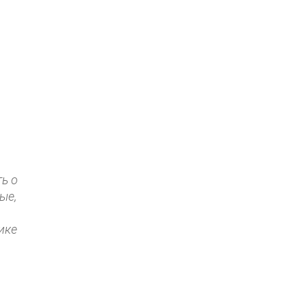
ь о
ые,
о
ике