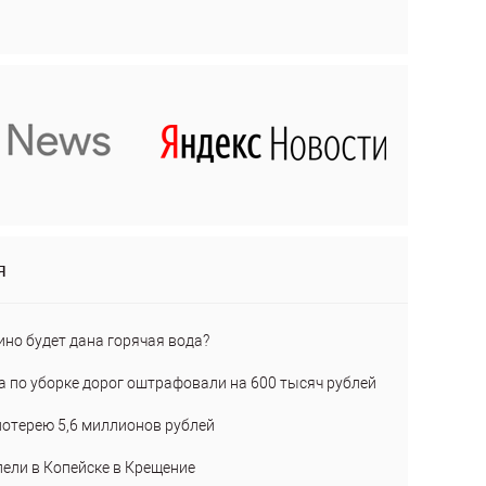
я
ино будет дана горячая вода?
а по уборке дорог оштрафовали на 600 тысяч рублей
лотерею 5,6 миллионов рублей
пели в Копейске в Крещение