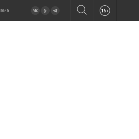
лама
16+
овье
а неделю
Образование
Вчера
Вечерние
Происшествия
Утренние
Официально