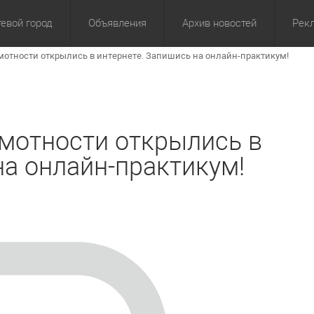
евой город
Объявления
Архив новостей
Рек
отности открылись в интернете. Запишись на онлайн-практикум!
омика
Культура
Политика
За сутки
Спорт
За 3 дня
ЖКХ
Здор
З
мотности открылись в
на онлайн-практикум!