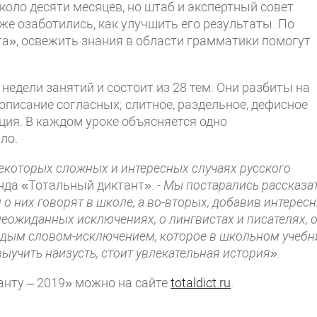
коло десяти месяцев, но штаб и экспертный совет
же озаботились, как улучшить его результаты. По
а», освежить знания в области грамматики помогут
едели занятий и состоит из 28 тем. Они разбиты на
описание согласных; слитное, раздельное, дефисное
ция. В каждом уроке объясняется одно
ло.
екоторых сложных и интересных случаях русского
онда «Тотальный диктант».
- Мы постарались рассказат
 о них говорят в школе, а во-вторых, добавив интересн
неожиданных исключениях, о лингвистах и писателях, 
ждым словом-исключением, которое в школьном учебн
выучить наизусть, стоит увлекательная история».
анту – 2019» можно на сайте
totaldict.ru
.