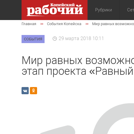
Рубрики
Сет
Главная
События Копейска
Мир равных возможнос
Общество
Экон
29 марта 2018 10:11
СОБЫТИЯ
Мир равных возможнос
этап проекта «Равный