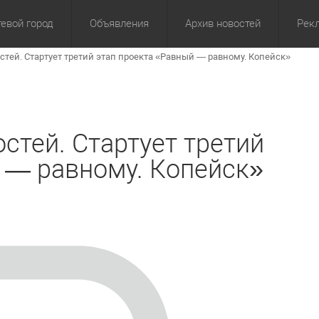
евой город
Объявления
Архив новостей
Рек
тей. Стартует третий этап проекта «Равный — равному. Копейск»
омика
Культура
Политика
За сутки
Спорт
За 3 дня
ЖКХ
Здор
З
тей. Стартует третий
 — равному. Копейск»