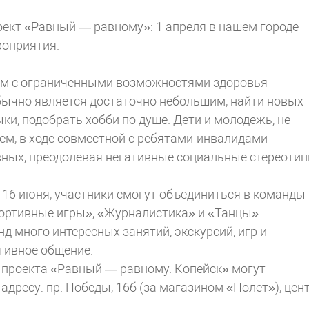
ект «Равный — равному»: 1 апреля в нашем городе
роприятия.
дям с ограниченными возможностями здоровья
бычно является достаточно небольшим, найти новых
ки, подобрать хобби по душе. Дети и молодежь, не
м, в ходе совместной с ребятами-инвалидами
вных, преодолевая негативные социальные стереотип
о 16 июня, участники смогут объединиться в команды
ортивные игры», «Журналистика» и «Танцы».
 много интересных занятий, экскурсий, игр и
ктивное общение.
 проекта «Равный — равному. Копейск» могут
адресу: пр. Победы, 16б (за магазином «Полет»), цен