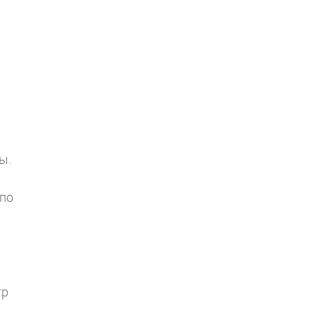
ы.
 по
тр