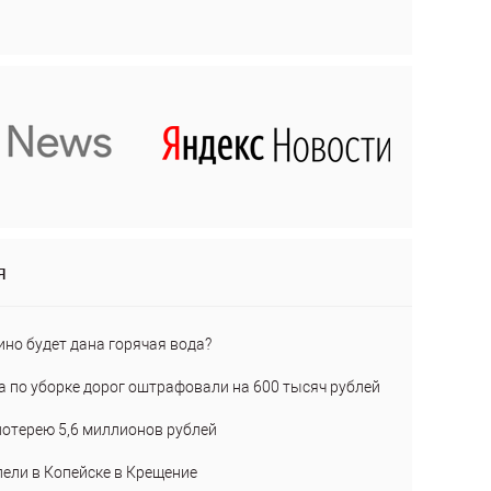
я
ино будет дана горячая вода?
а по уборке дорог оштрафовали на 600 тысяч рублей
лотерею 5,6 миллионов рублей
пели в Копейске в Крещение