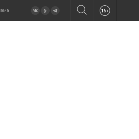
лама
16+
овье
а неделю
Образование
Вчера
Вечерние
Происшествия
Утренние
Официально