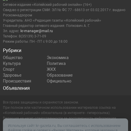
Сетевое издание «Копейский рабочий онлайн» (16+)
Cвид-во о регистрации СМИ: ЭЛ № ФС 77 - 68613 от 03.02.2017 г. выдано
Роскомнадзором
Учредитель: АНО «Редакция газеты «Копейский рабочий»
Главный редактор сетевого издания: Попкович А. Г.
Эл. адрес:
kr-manager@mail.ru
Телефон: 8(35139) 3-71-09
Режим работы: ПН - ПТ с 9:00 до 18:00
Рубрики
Общество
Экономика
Культура
Политика
Спорт
ЖКХ
Здоровье
Образование
Происшествия
Официально
Объявления
Все права защищены и охраняются законом.
При полном или частичном использовании материалов ссылка на
«Копейский рабочий» обязательна (в интернете - гиперссылка).
Редакция не несет ответственности за достоверность информации,
содержащейся в рекламных объявлениях.
Используя сайт kr-gazeta.ru, Вы соглашаетесь с использованием
Настоящий ресурс может содержать материалы 16+
файлов cookie и сервиса «Яндекс.Метрика», которые указаны в