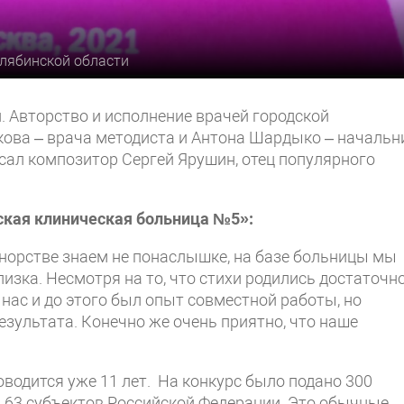
елябинской области
 Авторство и исполнение врачей городской
ова – врача методиста и Антона Шардыко – начальн
сал композитор Сергей Ярушин, отец популярного
ская клиническая больница №5»:
донорстве знаем не понаслышке, на базе больницы мы
изка. Несмотря на то, что стихи родились достаточн
нас и до этого был опыт совместной работы, но
езультата. Конечно же очень приятно, что наше
оводится уже 11 лет. На конкурс было подано 300
з 63 субъектов Российской Федерации. Это обычные