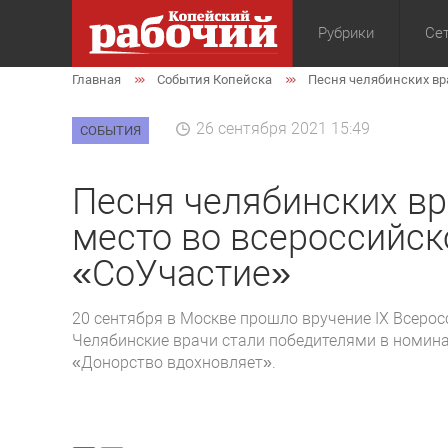
Рубрики
Сет
Главная
События Копейска
Песня челябинских вр
Общество
Экон
26 сентября 2021 15:49
СОБЫТИЯ
Песня челябинских вр
место во всероссийск
«СоУчастие»
20 сентября в Москве прошло вручение IX Всеро
Челябинские врачи стали победителями в номина
«Донорство вдохновляет».