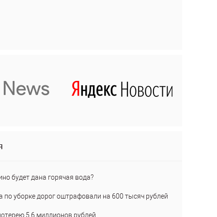
я
ино будет дана горячая вода?
а по уборке дорог оштрафовали на 600 тысяч рублей
лотерею 5,6 миллионов рублей