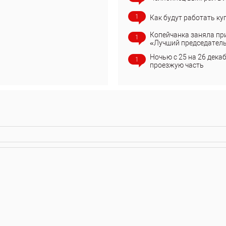
1
Как будут работать ку
Копейчанка заняла пр
1
«Лучший председател
Ночью с 25 на 26 дека
1
проезжую часть