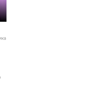
ика
о