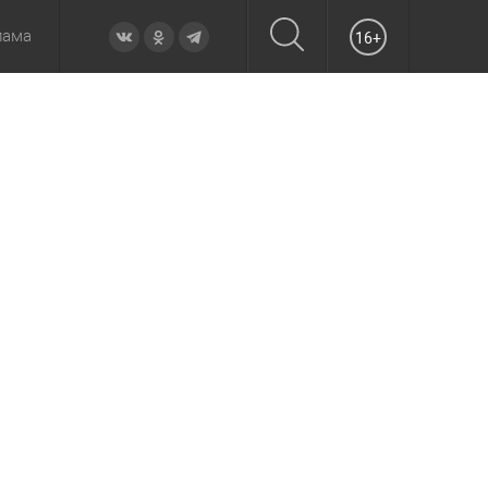
лама
16+
овье
а неделю
Образование
Вчера
Вечерние
Происшествия
Утренние
Официально