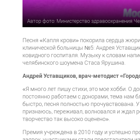
Автор фото: Министерство здравоохранения Ч
Песня «Капля крови» покорила сердца жюри.
клинической больницы №5: Андрея Уставщик
ковидного госпиталя. Музыку к словам напи
челябинского шоумена Стаса Ярушина.
Андрей Уставщиков, врач-методист «Город
«Я много лет пишу стихи, это мое хобби. О 
постоянно работаем с донорами, тема нам бл
быстро, песня полностью прочувствована. У 
признаюсь, переживал, волновался и ждал р
творчество так высоко оценено».
Премия учреждена в 2010 году и успешно пр
заявок, участниками стали представители и