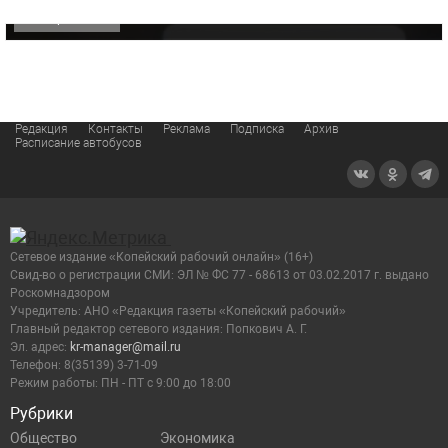
ОФИЦИАЛЬНО
Редакция
Контакты
Реклама
Подписка
Архив
Расписание автобусов
Сетевое издание «Копейский рабочий онлайн» (16+)
Cвид-во о регистрации СМИ: ЭЛ № ФС 77 - 68613 от 03.02.2017 г. выдано
Роскомнадзором
Учредитель: АНО «Редакция газеты «Копейский рабочий»
Главный редактор сетевого издания: Попкович А. Г.
Эл. адрес:
kr-manager@mail.ru
Телефон: 8(35139) 3-71-09
Режим работы: ПН - ПТ с 9:00 до 18:00
Рубрики
Общество
Экономика