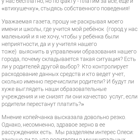
у нас бесплатно, но по факту - платим за всё, ещё и
«втихушечку», стыдясь собственного поведения!
Уважаемая газета, прошу не раскрывая моего
имени и школы, где учится мой ребёнок (город у нас
маленький и я не хочу, чтобы у ребёнка были
неприятности, да и у учителя нашего
тоже) выяснить в управлении образования нашего
города, почему складывается такая ситуация? Есть
ли у родителей другой выбор? Кто контролирует
расходование данных средств и кто ведет учет,
сколько именно перечислили родители? И будут ли
хуже выглядеть наши образовательные
учреждения и не снизят ли они качество услуг, если
родители перестанут платить?»
Мнение копейчанка высказала довольно резко.
Однако, несомненно, здравое зерно в ее
рассуждениях есть. Мы разделяем интерес Олеси:
законно ли то, что родителям в муниципальных