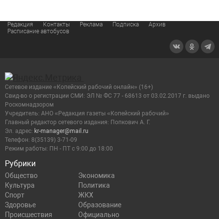
Редакция
Контакты
Реклама
Подписка
Архив
Расписание автобусов
Сетевое издание «Копейский рабочий онлайн» (16+)
Cвид-во о регистрации СМИ: ЭЛ № ФС 77 - 68613 от 03.02.2017 г. выдано
Роскомнадзором
Учредитель: АНО «Редакция газеты «Копейский рабочий»
Главный редактор сетевого издания: Попкович А. Г.
Эл. адрес:
kr-manager@mail.ru
Телефон: 8(35139) 3-71-09
Режим работы: ПН - ПТ с 9:00 до 18:00
Рубрики
Общество
Экономика
Культура
Политика
Спорт
ЖКХ
Здоровье
Образование
Происшествия
Официально