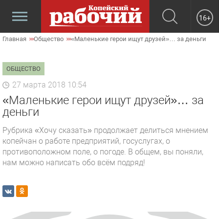
16+
Главная
Общество
«Маленькие герои ищут друзей»… за деньги
ОБЩЕСТВО
27 марта 2018 10:54
«Маленькие герои ищут друзей»… за
деньги
Рубрика «Хочу сказать» продолжает делиться мнением
копейчан о работе предприятий, госуслугах, о
противоположном поле, о погоде. В общем, вы поняли,
нам можно написать обо всём подряд!