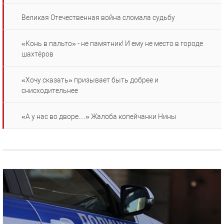
Великая Отечественная война сломала судьбу
«Конь в пальто» - не памятник! И ему не место в городе
шахтёров
«Хочу сказать» призывает быть добрее и
снисходительнее
«А у нас во дворе…» Жалоба копейчанки Нины