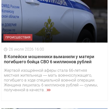
ПРОИСШЕСТВИЯ
26 июля 2026 16:00
В Копейске мошенники выманили у матери
погибшего бойца СВО 6 миллионов рублей
Жертвой изощрённой аферы стала 66‑летняя
местная жительница — мать военнослужащего,
погибшего в ходе специальной военной операции.
Женщина лишилась 6 миллионов рублей — суммы,
полученной в качеств...