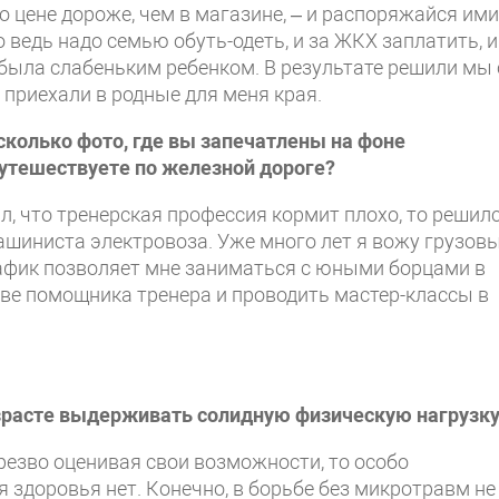
 цене дороже, чем в магазине, – и распоряжайся ими
но ведь надо семью обуть-одеть, и за ЖКХ заплатить, и
 была слабеньким ребенком. В результате решили мы 
и приехали в родные для меня края.
есколько фото, где вы запечатлены на фоне
утешествуете по железной дороге?
ял, что тренерская профессия кормит плохо, то решил
машиниста электровоза. Уже много лет я вожу грузов
График позволяет мне заниматься с юными борцами в
е помощника тренера и проводить мастер-классы в
озрасте выдерживать солидную физическую нагрузк
трезво оценивая свои возможности, то особо
 здоровья нет. Конечно, в борьбе без микротравм не