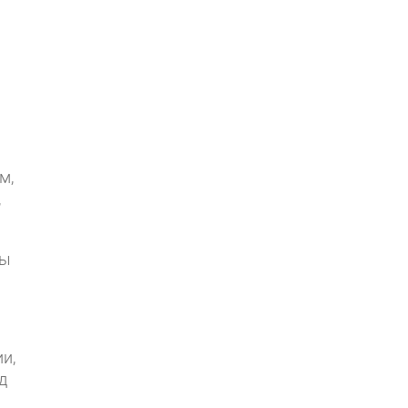
м,
,
мы
и,
д