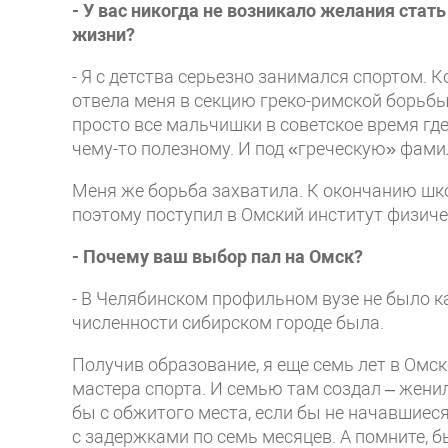
- У вас никогда не возникало желания стат
жизни?
- Я с детства серьезно занимался спортом. 
отвела меня в секцию греко-римской борьбы
просто все мальчишки в советское время гд
чему-то полезному. И под «греческую» фами
Меня же борьба захватила. К окончанию шко
поэтому поступил в Омский институт физиче
- Почему ваш выбор пал на Омск?
- В Челябинском профильном вузе не было к
численности сибирском городе была.
Получив образование, я еще семь лет в Омс
мастера спорта. И семью там создал – женил
бы с обжитого места, если бы не начавшиеся
с задержками по семь месяцев. А помните, б