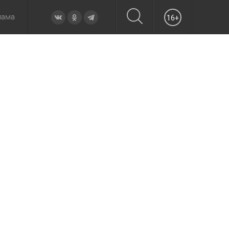
лама
16+
овье
а неделю
Образование
Вчера
Вечерние
Происшествия
Утренние
Официально