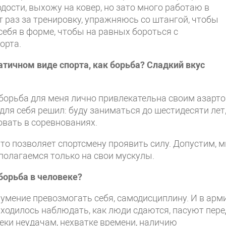
лодости, выхожу на ковер, но зато много работаю в
 раз за тренировку, упражняюсь со штангой, чтобы
ебя в форме, чтобы на равных бороться с
орта.
атичном виде спорта, как борьба? Сладкий вкус
и борьба для меня лично привлекательна своим азарто
ля себя решил: буду заниматься до шестидесяти лет
овать в соревнованиях.
что позволяет спортсмену проявить силу. Допустим, 
полагаемся только на свои мускулы.
борьба в человеке?
, умение превозмогать себя, самодисциплину. И в арми
риходилось наблюдать, как люди сдаются, пасуют пере
реки неудачам, нехватке времени, наличию