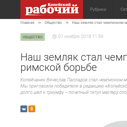
Рубрики
Сет
Главная
Общество
Наш земляк стал чемпионом ми
Общество
Экон
01 ноября 2018 11:59
ОБЩЕСТВО
Наш земляк стал чемп
римской борьбе
Копейчанин Вячеслав Палладов стал чемпионом ми
Мы пригласили победителя в редакцию «Копейског
долго шел к триумфу – почетный титул мастеру спо