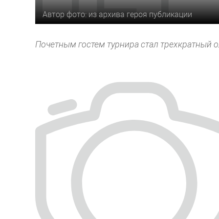
Автор фото: из архива героя публикации
Почетным гостем турнира стал трехкратный 