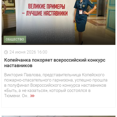
ОБЩЕСТВО
24 июня 2026 16:00
Копейчанка покоряет всероссийский конкурс
наставников
Виктория Павлова, представительница Копейского
пожарно‑спасательного гарнизона, успешно прошла
в полуфинал Всероссийского конкурса наставников
«Быть, а не казаться», который состоялся в
Тюмени. Он...