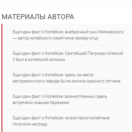
МАТЕРИАЛЫ АВТОРА
Еще один факт о Копейске: внебрачный сын Маяковского
— автор копейского памятника своему отцу
Еще один факт о Копейске: Святейший Патриарх Алексий
II был в копейской колонии
Еще один факт о Копейске: здесь на месте
авторемонтного завода была могила красного летчика
Еще один факт о Копейске: военнопленных здесь
встречали новыми бараками
Еще один факт о Копейске: не все герои-копейчане
получили награду