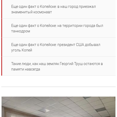
Еще один факт о Копейске: в наш город приезжал
знаменитый космонавт
Еще один факт о Копейске: на территории города был
танкодром
Еще один факт о Копейске: президент США добывал
уголь Копей
Такие люди, как наш земляк Георгий Труш остаются в
памяти навсегда