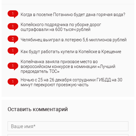
1
Когда в поселке Потанино будет дана горячая вода?
Копейского подрядчика по уборке дорог
1
оштрафовали на 600 тысяч рублей
2
Челябинец выиграл в лотерею 5,6 миллионов рублей
1
Как будут работать купели в Копейске в Крещение
Копейчанка заняла призовое место во
1
всероссийском конкурсе в номинации «Лучший
председатель ТОС»
Ночью с 25 на 26 декабря сотрудники ГИБДД на 30
1
минут перекроют проезжую часть
Оставить комментарий