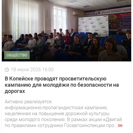
ОБЩЕСТВО
18 июня 2026 16:00
В Копейске проводят просветительскую
кампанию для молодёжи по безопасности на
дорогах
Активно реализуется
информационно‑пропагандистская кампания,
нацеленная на повышение дорожной культуры
среди молодого поколения. В рамках акции «Двигай
по правилам» сотрудники Госавтоинспекции про...