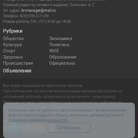
Главный редактор сетевого издания: Попкович А. Г.
Эл. адрес:
kr-manager@mail.ru
Телефон: 8(35139) 3-71-09
Режим работы: ПН - ПТ с 9:00 до 18:00
Рубрики
Общество
Экономика
Культура
Политика
Спорт
ЖКХ
Здоровье
Образование
Происшествия
Официально
Объявления
Все права защищены и охраняются законом.
При полном или частичном использовании материалов ссылка на
«Копейский рабочий» обязательна (в интернете - гиперссылка).
Редакция не несет ответственности за достоверность информации,
содержащейся в рекламных объявлениях.
Используя сайт kr-gazeta.ru, Вы соглашаетесь с использованием
Настоящий ресурс может содержать материалы 16+
файлов cookie и сервиса «Яндекс.Метрика», которые указаны в
Политике конфиденциальности
.
Соглашаюсь