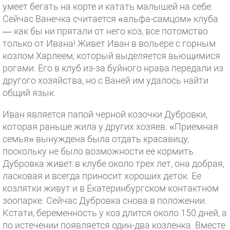
умеет бегать на корте и катать малышей на себе.
Сейчас Ванечка считается «альфа-самцом» клуба
— как бы ни прятали от него коз, все потомство
только от Ивана! Живет Иван в вольере с горным
козлом Харлеем, который выделяется вьющимися
рогами. Его в клуб из-за буйного нрава передали из
другого хозяйства, но с Ваней им удалось найти
общий язык.
Иван является папой черной козочки Дубровки,
которая раньше жила у других хозяев. «Приемная
семья» вынуждена была отдать красавицу,
поскольку не было возможности ее кормить.
Дубровка живет в клубе около трех лет, она добрая,
ласковая и всегда приносит хороших деток. Ее
козлятки живут и в Екатеринбургском контактном
зоопарке. Сейчас Дубровка снова в положении.
Кстати, беременность у коз длится около 150 дней, а
по истечении появляется один-два козленка. Вместе