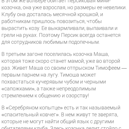
В этом же вольере обитает персиковая мини-
козочка, она уже взрослая, но размеры ее невелики.
Клубу она досталась месячной крошкой, и
работникам пришлось повозиться, чтобы
вырастить козу. Ее выкармливали, выпаивали и
грели на руках. Поэтому Персик всегда останется
для сотрудников любимым подопечным.
В третьем загоне поселилась козочка Маша,
которая тоже скоро станет мамой, уже во второй
раз. Живет Маша со своим отпрыском Тимофеем —
первым парнем на лугу. Тимоша может
похвастаться кучерявым чубом и черными
«сапожками», а также непреодолимым
стремлением к общению и озорству!
В «Серебряном копытце» есть и так называемый
«спасительный ковчег». В нем живут те зверята,
которые не могут найти общий язык с другими
обитателями клуба. Здесь козочка делит стойло с