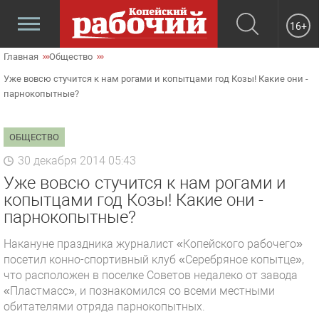
16+
Главная
Общество
Уже вовсю стучится к нам рогами и копытцами год Козы! Какие они -
парнокопытные?
ОБЩЕСТВО
30 декабря 2014 05:43
Уже вовсю стучится к нам рогами и
копытцами год Козы! Какие они -
парнокопытные?
Накануне праздника журналист «Копейского рабочего»
посетил конно-спортивный клуб «Серебряное копытце»,
что расположен в поселке Советов недалеко от завода
«Пластмасс», и познакомился со всеми местными
обитателями отряда парнокопытных.