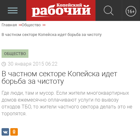
16+
Главная
Общество
В частном секторе Копейска идет борьба за чистоту
ОБЩЕСТВО
30 января 2015 06:22
В частном секторе Копейска идет
борьба за чистоту
Где люди, там и мусор. Если жители многоквартирных
домов ежемесячно оплачивают услуги по вывозу
отходов ТБО, то жители частного сектора делать это не
торопятся.