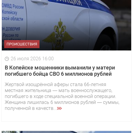
ПРОИСШЕСТВИЯ
26 июля 2026 16:00
В Копейске мошенники выманили у матери
погибшего бойца СВО 6 миллионов рублей
Жертвой изощрённой аферы стала 66‑летняя
местная жительница — мать военнослужащего,
погибшего в ходе специальной военной операции.
Женщина лишилась 6 миллионов рублей — суммы,
полученной в качеств...