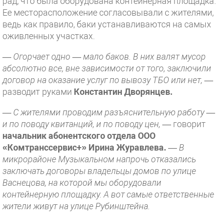
рад, что была оборудована контейнерная площадка.
Ее месторасположение согласовывали с жителями,
ведь как правило, баки устанавливаются на самых
оживленных участках.
— Огорчает одно — мало баков. В них валят мусор
абсолютно все, вне зависимости от того, заключили
договор на оказание услуг по вывозу ТБО или нет,
—
разводит руками
Константин Дворянцев.
— С жителями проводим разъяснительную работу —
и по поводу квитанций, и по поводу цен,
— говорит
начальник абонентского отдела ООО
«Комтранссервис+» Ирина Журавлева.
—
В
микрорайоне Музыкальном напрочь отказались
заключать договоры владельцы домов по улице
Васнецова, на которой мы оборудовали
контейнерную площадку. А вот самые ответственные
жители живут на улице Рубинштейна.