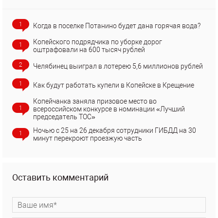
1
Когда в поселке Потанино будет дана горячая вода?
Копейского подрядчика по уборке дорог
1
оштрафовали на 600 тысяч рублей
2
Челябинец выиграл в лотерею 5,6 миллионов рублей
1
Как будут работать купели в Копейске в Крещение
Копейчанка заняла призовое место во
1
всероссийском конкурсе в номинации «Лучший
председатель ТОС»
Ночью с 25 на 26 декабря сотрудники ГИБДД на 30
1
минут перекроют проезжую часть
Оставить комментарий