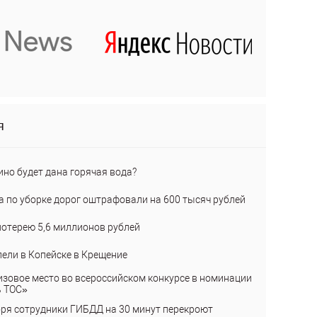
я
ино будет дана горячая вода?
а по уборке дорог оштрафовали на 600 тысяч рублей
лотерею 5,6 миллионов рублей
пели в Копейске в Крещение
изовое место во всероссийском конкурсе в номинации
ь ТОС»
бря сотрудники ГИБДД на 30 минут перекроют