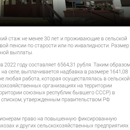
й стаж не менее 30 лет и проживающие в сельской
вой пенсии по старости или по инвалидности. Размер
нной выплаты.
2022 году составляет 6564,31 рубля. Таким образом
 селе, выплачивается надбавка в размере 1641,08
не любая работа, которая осуществлялась в сельской
ьскохозяйственных организациях на территории
территории союзных республик бывшего СССР) в
х списком, утвержденным правительством РФ
нсионерам право на повышенную фиксированную
овхозах и других сельскохозяйственных предприятиях