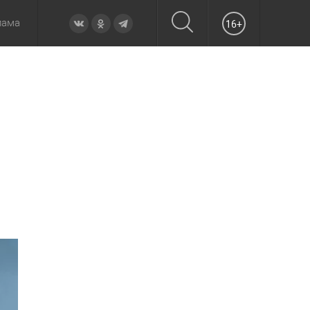
лама
16+
овье
а неделю
Образование
Вчера
Вечерние
Происшествия
Утренние
Официально