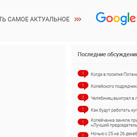
ТЬ САМОЕ АКТУАЛЬНОЕ
Последние обсуждени
1
Когда в поселке Потан
1
Копейского подрядчик
2
Челябинец выиграл в 
1
Как будут работать ку
Копейчанка заняла пр
1
«Лучший председател
Ночью с 25 на 26 дека
1