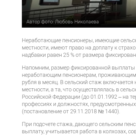
Автор фото: Любовь Николаева
Неработающие пенсионеры, имеющие сельски
местности, имеют право на доплату к страхо
надбавки равен 25 % от размера фиксирова
Напомним, размер фиксированной выплаты в 
неработающим пенсионерам, проживающим на
рубля в месяц. В сельский стаж включается 
местности, а та, что осуществлялась в сел
Российской Федерации (до 01.01.1992 – на 
профессиях и должностях, предусмотренны
(постановление от 29.11.2018 № 1440).
При подсчете стажа, дающего сельским пе
выплату, учитывается работа в колхозах, с