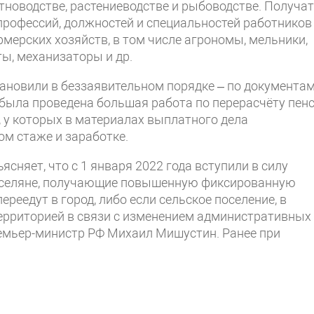
тноводстве, растениеводстве и рыбоводстве. Получа
 профессий, должностей и специальностей работников
рмерских хозяйств, в том числе агрономы, мельники,
ты, механизаторы и др.
тановили в беззаявительном порядке – по документам
 была проведена большая работа по перерасчёту пен
 у которых в материалах выплатного дела
ом стаже и заработке.
сняет, что с 1 января 2022 года вступили в силу
-селяне, получающие повышенную фиксированную
ереедут в город, либо если сельское поселение, в
территорией в связи с изменением административных
ремьер-министр РФ Михаил Мишустин. Ранее при