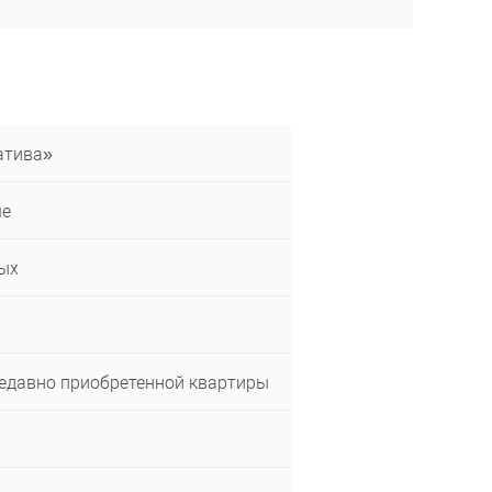
атива»
ше
ых
недавно приобретенной квартиры