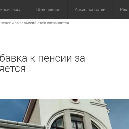
евой город
Объявления
Архив новостей
Рек
 пенсии за сельский стаж сохраняется
омика
Культура
Политика
За сутки
Спорт
За 3 дня
ЖКХ
Здор
З
бавка к пенсии за
яется