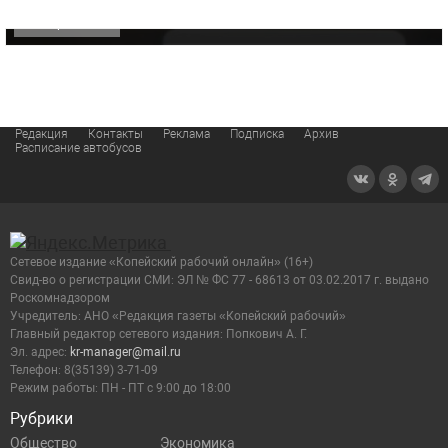
ОФИЦИАЛЬНО
Редакция
Контакты
Реклама
Подписка
Архив
Расписание автобусов
Сетевое издание «Копейский рабочий онлайн» (16+)
Cвид-во о регистрации СМИ: ЭЛ № ФС 77 - 68613 от 03.02.2017 г. выдано
Роскомнадзором
Учредитель: АНО «Редакция газеты «Копейский рабочий»
Главный редактор сетевого издания: Попкович А. Г.
Эл. адрес:
kr-manager@mail.ru
Телефон: 8(35139) 3-71-09
Режим работы: ПН - ПТ с 9:00 до 18:00
Рубрики
Общество
Экономика