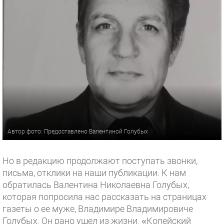
Автор фото: Предоставлено Валентиной Голубых
Но в редакцию продолжают поступать звонки,
письма, отклики на наши публикации. К нам
обратилась Валентина Николаевна Голубых,
которая попросила нас рассказать на страницах
газеты о ее муже, Владимире Владимировиче
Голубых. Он рано ушел из жизни. «Копейский