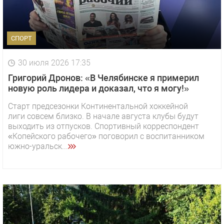
СПОРТ
30 июля 2026 17:35
Григорий Дронов: «В Челябинске я примерил
новую роль лидера и доказал, что я могу!»
Старт предсезонки Континентальной хоккейной
лиги совсем близко. В начале августа клубы будут
выходить из отпусков. Спортивный корреспондент
«Копейского рабочего» поговорил с воспитанником
южно-уральск...