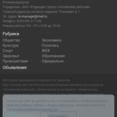
Роскомнадзором
Учредитель: АНО «Редакция газеты «Копейский рабочий»
Главный редактор сетевого издания: Попкович А. Г.
Эл. адрес:
kr-manager@mail.ru
Телефон: 8(35139) 3-71-09
Режим работы: ПН - ПТ с 9:00 до 18:00
Рубрики
Общество
Экономика
Культура
Политика
Спорт
ЖКХ
Здоровье
Образование
Происшествия
Официально
Объявления
Все права защищены и охраняются законом.
При полном или частичном использовании материалов ссылка на
«Копейский рабочий» обязательна (в интернете - гиперссылка).
Редакция не несет ответственности за достоверность информации,
содержащейся в рекламных объявлениях.
Используя сайт kr-gazeta.ru, Вы соглашаетесь с использованием
Настоящий ресурс может содержать материалы 16+
файлов cookie и сервиса «Яндекс.Метрика», которые указаны в
Политике конфиденциальности
.
Соглашаюсь