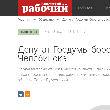
Рубрики
Сет
Главная
Общество
Депутат Госдумы борется за э
Общество
Экон
20 июля 2018 14:57
ОБЩЕСТВО
Депутат Госдумы боре
Челябинска
Парламентарий от Челябинской области Владими
законопроекта о сводных расчетах, инициатором
области Борис Дубровский.