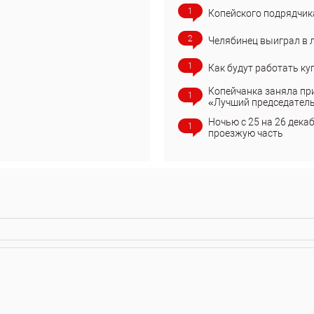
1
Копейского подрядчик
2
Челябинец выиграл в 
1
Как будут работать ку
Копейчанка заняла пр
1
«Лучший председател
Ночью с 25 на 26 дека
1
проезжую часть