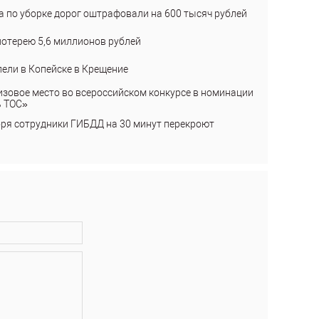
а по уборке дорог оштрафовали на 600 тысяч рублей
лотерею 5,6 миллионов рублей
пели в Копейске в Крещение
изовое место во всероссийском конкурсе в номинации
ь ТОС»
бря сотрудники ГИБДД на 30 минут перекроют