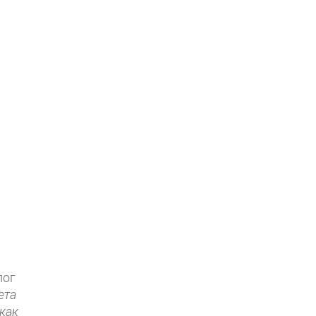
лог
ета
как