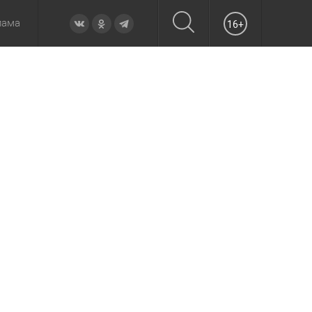
лама
16+
овье
а неделю
Образование
Вчера
Вечерние
Происшествия
Утренние
Официально