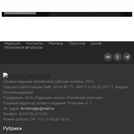
ОФИЦИАЛЬНО
Редакция
Контакты
Реклама
Подписка
Архив
Расписание автобусов
Сетевое издание «Копейский рабочий онлайн» (16+)
Cвид-во о регистрации СМИ: ЭЛ № ФС 77 - 68613 от 03.02.2017 г. выдано
Роскомнадзором
Учредитель: АНО «Редакция газеты «Копейский рабочий»
Главный редактор сетевого издания: Попкович А. Г.
Эл. адрес:
kr-manager@mail.ru
Телефон: 8(35139) 3-71-09
Режим работы: ПН - ПТ с 9:00 до 18:00
Рубрики