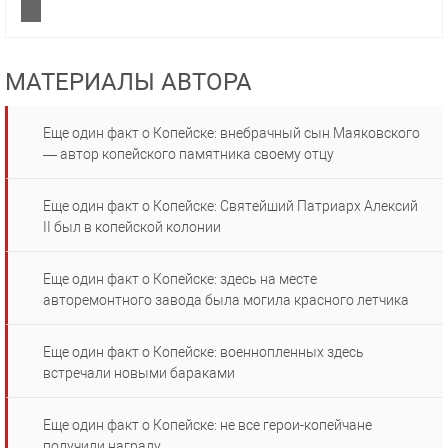
МАТЕРИАЛЫ АВТОРА
Еще один факт о Копейске: внебрачный сын Маяковского
— автор копейского памятника своему отцу
Еще один факт о Копейске: Святейший Патриарх Алексий
II был в копейской колонии
Еще один факт о Копейске: здесь на месте
авторемонтного завода была могила красного летчика
Еще один факт о Копейске: военнопленных здесь
встречали новыми бараками
Еще один факт о Копейске: не все герои-копейчане
получили награду