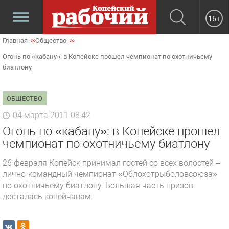
16+
Главная
Общество
Огонь по «кабану»: в Копейске прошел чемпионат по охотничьему
биатлону
ОБЩЕСТВО
04 марта 2011 08:42
Огонь по «кабану»: в Копейске прошел
чемпионат по охотничьему биатлону
26 февраля Копейск принимал гостей со всех волостей –
лично-командный чемпионат «Облохотрыболовсоюза»
по охотничьему биатлону. Большая часть призов
досталась копейчанам.